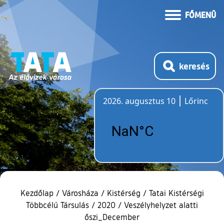
FŐMENÜ
keresés
2026. augusztus 10
Lőrinc
Időjárás
Kezdőlap
/
Városháza
/
Kistérség
/
Tatai Kistérségi
Többcélú Társulás
/
2020
/
Veszélyhelyzet alatti
őszi_December