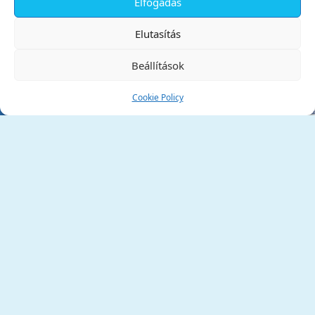
Elfogadás
✕
Elutasítás
Beállítások
Cookie Policy
Tata Város Önkormányzata
2890 Tata, Kossuth tér 1.
Telefon:
+36 34 / 588 600
Fax:
+36 34 / 587 078
Email:
ph@tata.hu
(külső hivatkozás)
Archívum
Díjaink
Adatvédelmi nyilatkozat
Akadálymentesítési nyilatkozat
Pályázatok