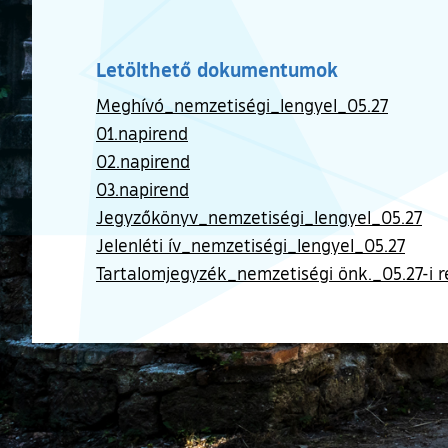
Letölthető dokumentumok
Meghívó_nemzetiségi_lengyel_05.27
01.napirend
02.napirend
03.napirend
Jegyzőkönyv_nemzetiségi_lengyel_05.27
Jelenléti ív_nemzetiségi_lengyel_05.27
Tartalomjegyzék_nemzetiségi önk._05.27-i r