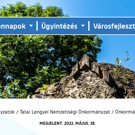
ennapok
Ügyintézés
Városfejlesz
yzatok
/
Tatai Lengyel Nemzetiségi Önkormányzat
/
Önkormán
MEGJELENT: 2022. MÁJUS. 18.