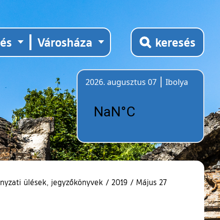
tés
Városháza
keresés
2026. augusztus 07
Ibolya
Időjárás
yzati ülések, jegyzőkönyvek
/
2019
/
Május 27