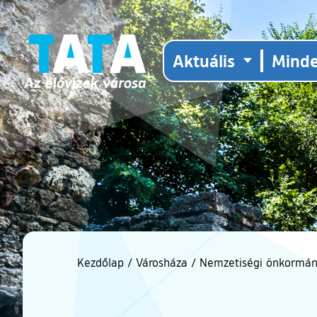
Aktuális
Mind
Kezdőlap
/
Városháza
/
Nemzetiségi önkormán