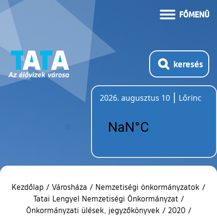
FŐMENÜ
keresés
2026. augusztus 10
Lőrinc
Időjárás
Kezdőlap
/
Városháza
/
Nemzetiségi önkormányzatok
/
Tatai Lengyel Nemzetiségi Önkormányzat
/
Önkormányzati ülések, jegyzőkönyvek
/
2020
/