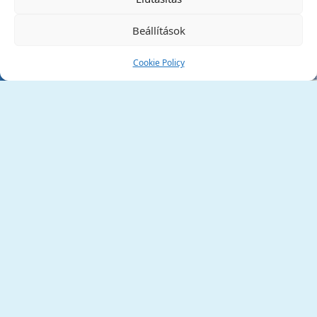
Beállítások
Cookie Policy
Tata Város Önkormányzata
2890 Tata, Kossuth tér 1.
Telefon:
+36 34 / 588 600
Fax:
+36 34 / 587 078
Email:
ph@tata.hu
(külső hivatkozás)
Archívum
Díjaink
Adatvédelmi nyilatkozat
Akadálymentesítési nyilatkozat
Pályázatok
(külső hivatkozás)
Minden jog fenntartva © 2006 – 2026 Tata Város