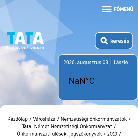
FŐMENÜ
keresés
2026. augusztus 08
László
Időjárás
Kezdőlap
/
Városháza
/
Nemzetiségi önkormányzatok
/
Tatai Német Nemzetiségi Önkormányzat
/
Önkormányzati ülések, jegyzőkönyvek
/
2019
/