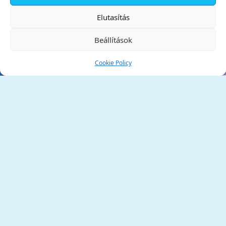
✕
Elutasítás
Beállítások
Cookie Policy
Tata Város Önkormányzata
2890 Tata, Kossuth tér 1.
Telefon:
+36 34 / 588 600
Fax:
+36 34 / 587 078
Email:
ph@tata.hu
(külső hivatkozás)
Archívum
Díjaink
Adatvédelmi nyilatkozat
Akadálymentesítési nyilatkozat
Pályázatok