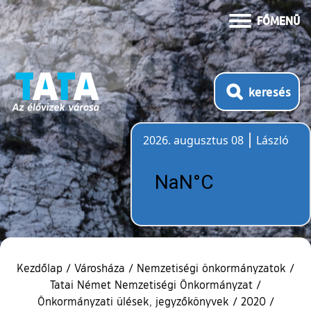
FŐMENÜ
keresés
2026. augusztus 08
László
Időjárás
Kezdőlap
/
Városháza
/
Nemzetiségi önkormányzatok
/
Tatai Német Nemzetiségi Önkormányzat
/
Önkormányzati ülések, jegyzőkönyvek
/
2020
/