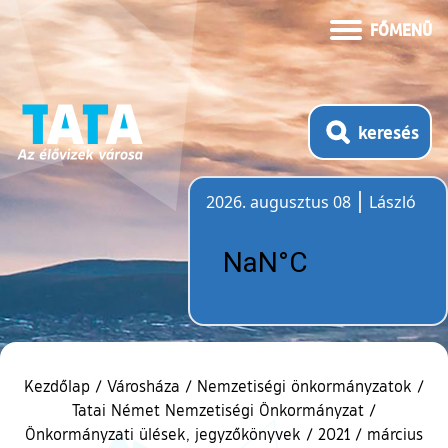
FŐMENÜ
keresés
2026. augusztus 08
László
Időjárás
Kezdőlap
/
Városháza
/
Nemzetiségi önkormányzatok
/
Tatai Német Nemzetiségi Önkormányzat
/
Önkormányzati ülések, jegyzőkönyvek
/
2021
/
március