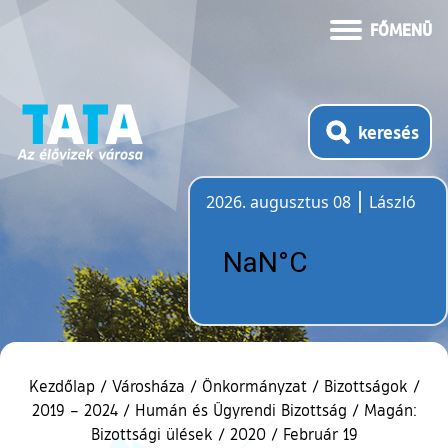
FŐMENÜ
keresés
2026. augusztus 08
László
Időjárás
Kezdőlap
/
Városháza
/
Önkormányzat
/
Bizottságok
/
2019 – 2024
/
Humán és Ügyrendi Bizottság
/
Magán:
Bizottsági ülések
/
2020
/
Február 19