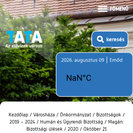
FŐMENÜ
keresés
2026. augusztus 09
Emőd
Időjárás
Kezdőlap
/
Városháza
/
Önkormányzat
/
Bizottságok
/
2019 – 2024
/
Humán és Ügyrendi Bizottság
/
Magán:
Bizottsági ülések
/
2020
/
Október 21