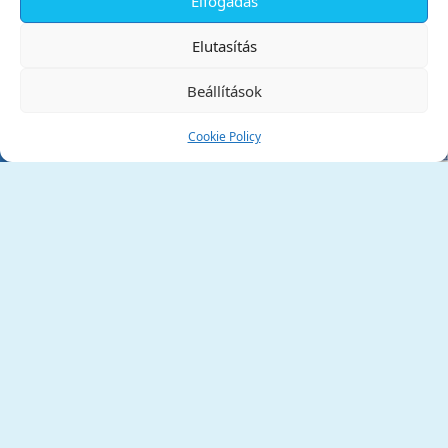
Elfogadás
✕
Elutasítás
Beállítások
Cookie Policy
Tata Város Önkormányzata
2890 Tata, Kossuth tér 1.
Telefon:
+36 34 / 588 600
Fax:
+36 34 / 587 078
Email:
ph@tata.hu
(külső hivatkozás)
Archívum
Díjaink
Adatvédelmi nyilatkozat
Akadálymentesítési nyilatkozat
Pályázatok