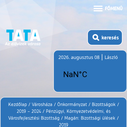
FŐMENÜ
keresés
2026. augusztus 08
László
Időjárás
Kezdőlap
/
Városháza
/
Önkormányzat
/
Bizottságok
/
2019 – 2024
/
Pénzügyi, Környezetvédelmi, és
Városfejlesztési Bizottság
/
Magán: Bizottsági ülések
/
2019