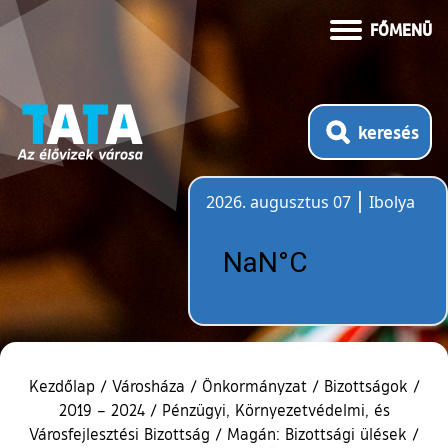
FŐMENÜ
keresés
2026. augusztus 07
Ibolya
Időjárás
Kezdőlap
/
Városháza
/
Önkormányzat
/
Bizottságok
/
2019 – 2024
/
Pénzügyi, Környezetvédelmi, és
Városfejlesztési Bizottság
/
Magán: Bizottsági ülések
/