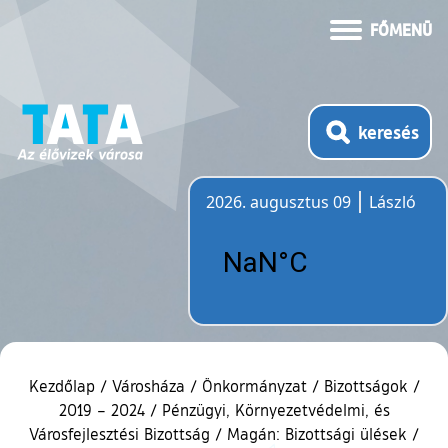
FŐMENÜ
keresés
2026. augusztus 09
László
Időjárás
Kezdőlap
/
Városháza
/
Önkormányzat
/
Bizottságok
/
2019 – 2024
/
Pénzügyi, Környezetvédelmi, és
Városfejlesztési Bizottság
/
Magán: Bizottsági ülések
/