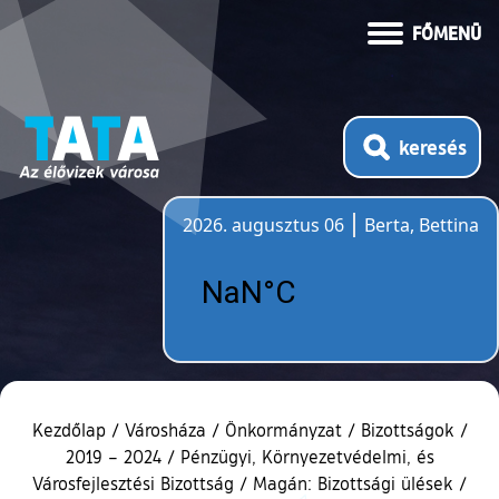
FŐMENÜ
keresés
2026. augusztus 06
Berta, Bettina
Időjárás
Kezdőlap
/
Városháza
/
Önkormányzat
/
Bizottságok
/
2019 – 2024
/
Pénzügyi, Környezetvédelmi, és
Városfejlesztési Bizottság
/
Magán: Bizottsági ülések
/