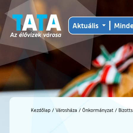
Aktuális
Mind
Kezdőlap
/
Városháza
/
Önkormányzat
/
Bizott