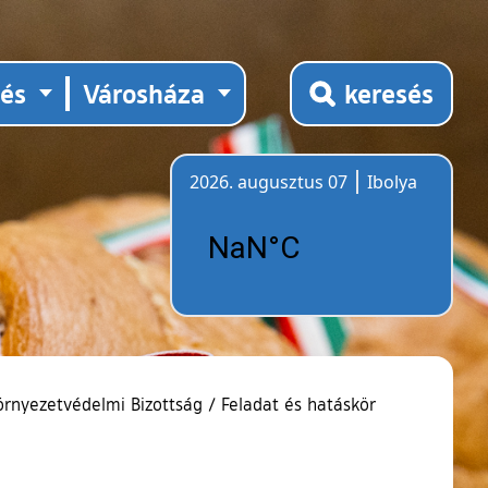
tés
Városháza
keresés
2026. augusztus 07
Ibolya
Időjárás
Környezetvédelmi Bizottság
/
Feladat és hatáskör