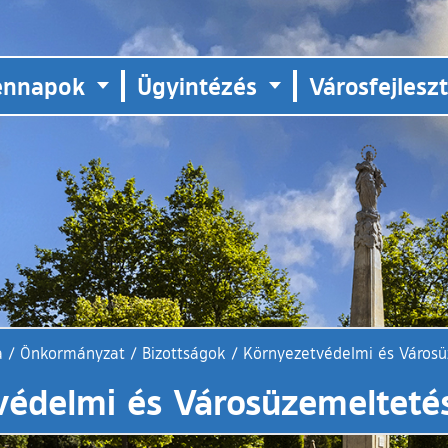
ennapok
Ügyintézés
Városfejlesz
a
/
Önkormányzat
/
Bizottságok
/
Környezetvédelmi és Városü
édelmi és Városüzemeltetés