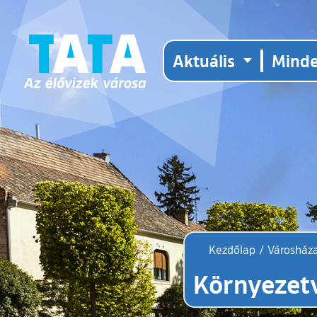
Aktuális
Mind
Kezdőlap
/
Városház
Környezetv