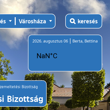
tés
Városháza
keresés
2026. augusztus 06
Berta, Bettina
Időjárás
zemeltetési Bizottság
i Bizottság