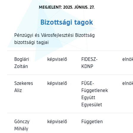
MEGJELENT: 2025. JÚNIUS. 27.
Bizottsági tagok
Pénzügyi és Városfejlesztési Bizottság
bizottsági tagjai
Boglári
képviselő
FIDESZ-
elnö
Zoltán
KDNP
Szekeres
képviselő
FÜGE-
elnö
Aliz
Függetlenek
Együtt
Egyesület
Gönczy
képviselő
Független
Mihály