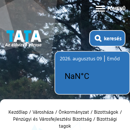
FŐMENÜ
keresés
2026. augusztus 09
Emőd
Időjárás
Kezdőlap
/
Városháza
/
Önkormányzat
/
Bizottságok
/
Pénzügyi és Városfejlesztési Bizottság
/
Bizottsági
tagok