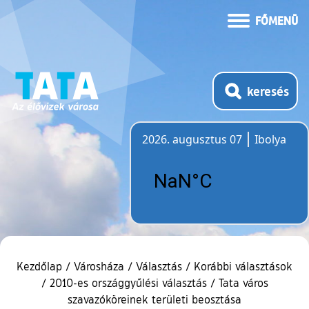
FŐMENÜ
keresés
2026. augusztus 07
Ibolya
Időjárás
Kezdőlap
/
Városháza
/
Választás
/
Korábbi választások
/
2010-es országgyűlési választás
/
Tata város
szavazóköreinek területi beosztása