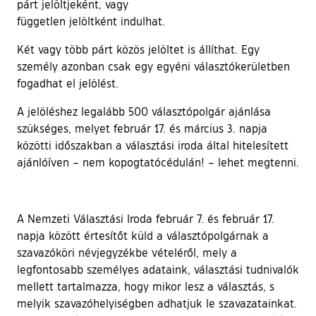
párt jelöltjeként, vagy
független jelöltként indulhat.
Két vagy több párt közös jelöltet is állíthat. Egy
személy azonban csak egy egyéni választókerületben
fogadhat el jelölést.
A jelöléshez legalább 500 választópolgár ajánlása
szükséges, melyet február 17. és március 3. napja
közötti időszakban a választási iroda által hitelesített
ajánlóíven – nem kopogtatócédulán! – lehet megtenni.
A Nemzeti Választási Iroda február 7. és február 17.
napja között értesítőt küld a választópolgárnak a
szavazóköri névjegyzékbe vételéről, mely a
legfontosabb személyes adataink, választási tudnivalók
mellett tartalmazza, hogy mikor lesz a választás, s
melyik szavazóhelyiségben adhatjuk le szavazatainkat.