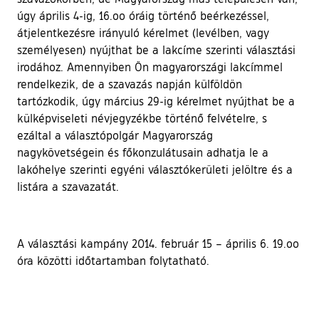
úgy április 4-ig, 16.oo óráig történő beérkezéssel,
átjelentkezésre irányuló kérelmet (levélben, vagy
személyesen) nyújthat be a lakcíme szerinti választási
irodához. Amennyiben Ön magyarországi lakcímmel
rendelkezik, de a szavazás napján külföldön
tartózkodik, úgy március 29-ig kérelmet nyújthat be a
külképviseleti névjegyzékbe történő felvételre, s
ezáltal a választópolgár Magyarország
nagykövetségein és főkonzulátusain adhatja le a
lakóhelye szerinti egyéni választókerületi jelöltre és a
listára a szavazatát.
A választási kampány 2014. február 15 – április 6. 19.oo
óra közötti időtartamban folytatható.