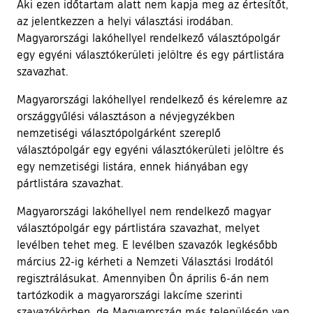
Aki ezen időtartam alatt nem kapja meg az értesítőt,
az jelentkezzen a helyi választási irodában.
Magyarországi lakóhellyel rendelkező választópolgár
egy egyéni választókerületi jelöltre és egy pártlistára
szavazhat.
Magyarországi lakóhellyel rendelkező és kérelemre az
országgyűlési választáson a névjegyzékben
nemzetiségi választópolgárként szereplő
választópolgár egy egyéni választókerületi jelöltre és
egy nemzetiségi listára, ennek hiányában egy
pártlistára szavazhat.
Magyarországi lakóhellyel nem rendelkező magyar
választópolgár egy pártlistára szavazhat, melyet
levélben tehet meg. E levélben szavazók legkésőbb
március 22-ig kérheti a Nemzeti Választási Irodától
regisztrálásukat. Amennyiben Ön április 6-án nem
tartózkodik a magyarországi lakcíme szerinti
szavazókörben, de Magyarország más településén van,