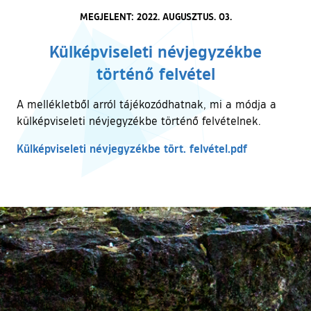
MEGJELENT: 2022. AUGUSZTUS. 03.
Külképviseleti névjegyzékbe
történő felvétel
A mellékletből arról tájékozódhatnak, mi a módja a
külképviseleti névjegyzékbe történő felvételnek.
Külképviseleti névjegyzékbe tört. felvétel.pdf