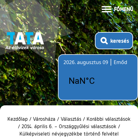
FŐMENÜ
keresés
2026. augusztus 09
Emőd
Időjárás
Kezdőlap
/
Városháza
/
Választás
/
Korábbi választások
/
2014. április 6. – Országgyűlési választások
/
Külképviseleti névjegyzékbe történő felvétel