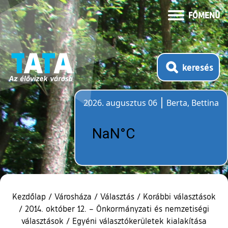
FŐMENÜ
keresés
2026. augusztus 06
Berta, Bettina
Időjárás
Kezdőlap
/
Városháza
/
Választás
/
Korábbi választások
/
2014. október 12. – Önkormányzati és nemzetiségi
választások
/
Egyéni választókerületek kialakítása