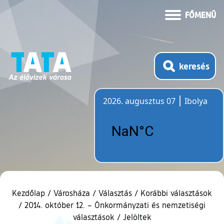
FŐMENÜ
keresés
2026. augusztus 07
Ibolya
Időjárás
Kezdőlap
/
Városháza
/
Választás
/
Korábbi választások
/
2014. október 12. – Önkormányzati és nemzetiségi
választások
/
Jelöltek