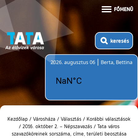
FŐMENÜ
keresés
2026. augusztus 06
Berta, Bettina
Időjárás
Kezdőlap
/
Városháza
/
Választás
/
Korábbi választások
/
2016. október 2. – Népszavazás
/
Tata város
szavazóköreinek sorszáma, címe, területi beosztása