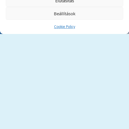
Elutasítás
Beállítások
Cookie Policy
Tata Város Önkormányzata
2890 Tata, Kossuth tér 1.
Telefon:
+36 34 / 588 600
Fax:
+36 34 / 587 078
Email:
ph@tata.hu
(külső hivatkozás)
Archívum
Díjaink
Adatvédelmi nyilatkozat
Akadálymentesítési nyilatkozat
Pályázatok
(külső hivatkozás)