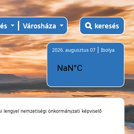
tés
Városháza
keresés
2026. augusztus 07
Ibolya
Időjárás
si lengyel nemzetiségi önkormányzati képviselő