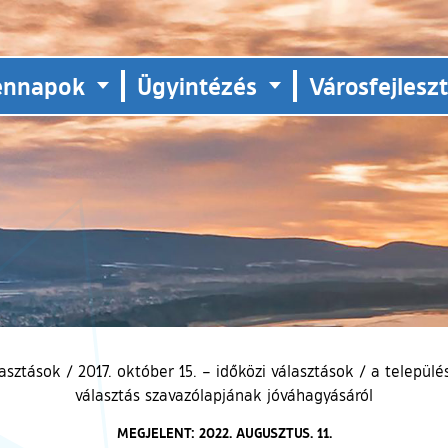
ennapok
Ügyintézés
Városfejlesz
lasztások
/
2017. október 15. – időközi választások
/
a települé
választás szavazólapjának jóváhagyásáról
MEGJELENT: 2022. AUGUSZTUS. 11.