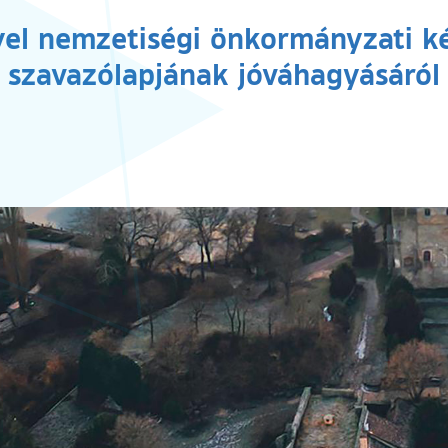
gyel nemzetiségi önkormányzati ké
szavazólapjának jóváhagyásáról