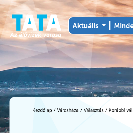
Aktuális
Mind
Kezdőlap
/
Városháza
/
Választás
/
Korábbi vá