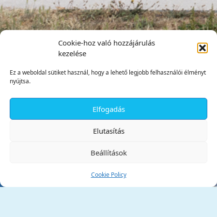
Cookie-hoz való hozzájárulás
kezelése
Ez a weboldal sütiket használ, hogy a lehető legjobb felhasználói élményt
nyújtsa.
Elfogadás
✕
Elutasítás
Beállítások
Cookie Policy
Tata Város Önkormányzata
2890 Tata, Kossuth tér 1.
Telefon:
+36 34 / 588 600