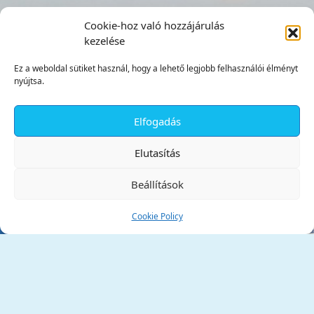
Cookie-hoz való hozzájárulás
kezelése
Ez a weboldal sütiket használ, hogy a lehető legjobb felhasználói élményt
nyújtsa.
Elfogadás
✕
Elutasítás
Beállítások
Cookie Policy
Tata Város Önkormányzata
2890 Tata, Kossuth tér 1.
Telefon:
+36 34 / 588 600
Fax:
+36 34 / 587 078
Email:
ph@tata.hu