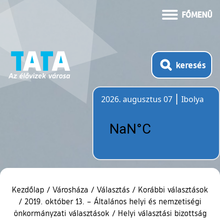
FŐMENÜ
keresés
2026. augusztus 07
Ibolya
Időjárás
Kezdőlap
/
Városháza
/
Választás
/
Korábbi választások
/
2019. október 13. – Általános helyi és nemzetiségi
önkormányzati választások
/
Helyi választási bizottság