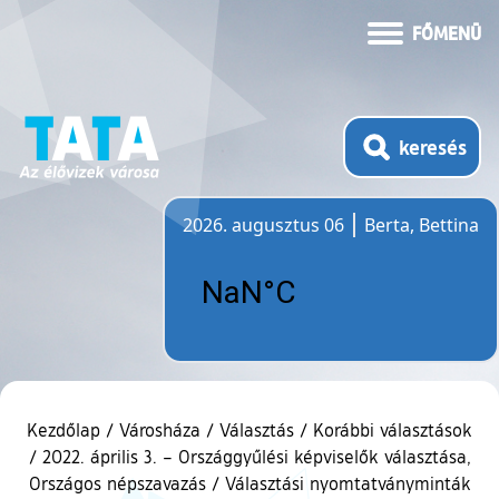
FŐMENÜ
keresés
2026. augusztus 06
Berta, Bettina
Időjárás
Kezdőlap
/
Városháza
/
Választás
/
Korábbi választások
/
2022. április 3. – Országgyűlési képviselők választása,
Országos népszavazás
/
Választási nyomtatványminták