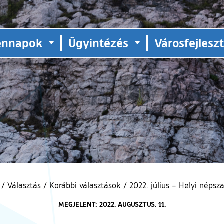
ennapok
Ügyintézés
Városfejlesz
/
Választás
/
Korábbi választások
/
2022. július – Helyi népsz
MEGJELENT: 2022. AUGUSZTUS. 11.