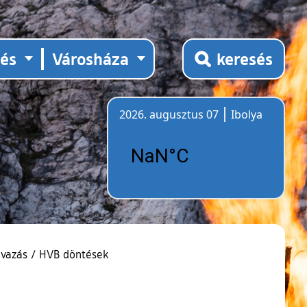
tés
Városháza
keresés
2026. augusztus 07
Ibolya
Időjárás
avazás
/
HVB döntések