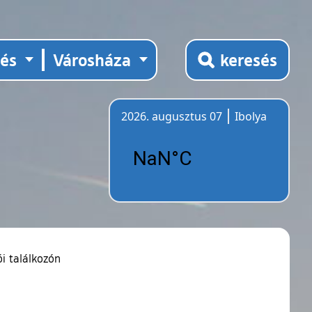
tés
Városháza
keresés
2026. augusztus 07
Ibolya
Időjárás
i találkozón