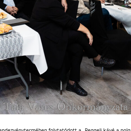
ndezvénytermében folytatódott a „Reggeli kávé a polg