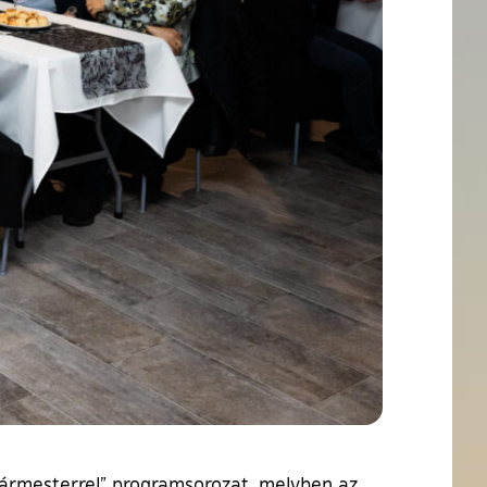
ármesterrel” programsorozat, melyben az