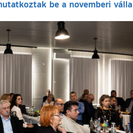
utatkoztak be a novemberi válla