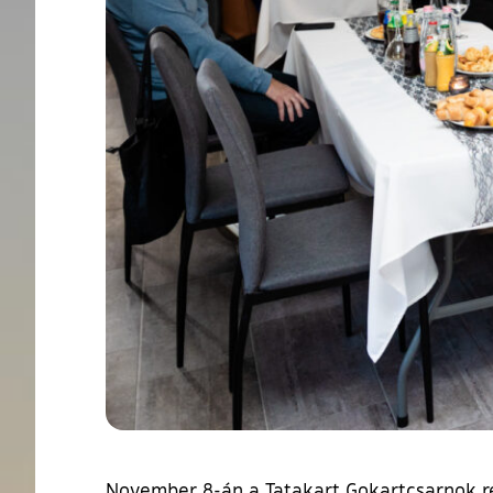
November 8-án a Tatakart Gokartcsarnok re