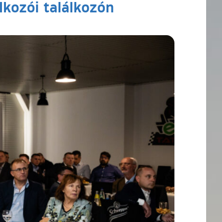
lkozói találkozón