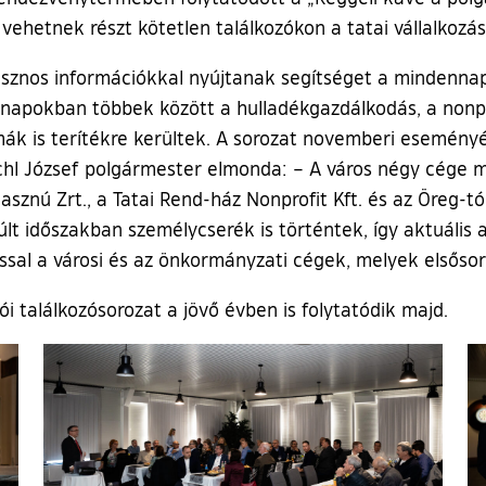
hetnek részt kötetlen találkozókon a tatai vállalkozás
asznos információkkal nyújtanak segítséget a mindennap
napokban többek között a hulladékgazdálkodás, a nonpro
mák is terítékre kerültek. A sorozat novemberi esemény
hl József polgármester elmonda: – A város négy cége mu
sznú Zrt., a Tatai Rend-ház Nonprofit Kft. és az Öreg-t
múlt időszakban személycserék is történtek, így aktuális 
sal a városi és az önkormányzati cégek, melyek elsősorb
ói találkozósorozat a jövő évben is folytatódik majd.