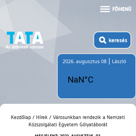
FŐMENÜ
keresés
2026. augusztus 08
László
Időjárás
Kezdőlap
/
Hírek
/
Városunkban rendezik a Nemzeti
Közszolgálati Egyetem Gólyatáborát
MEGJELENT: 2023. AUGUSZTUS. 03.