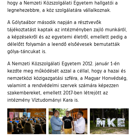
hogy a Nemzeti Közszolgálati Egyetem hallgatói a
legnehezebbre, a köz szolgálatára vállalkoznak.
A Gólytaábor második napján a résztvevők
tájékoztatást kaptak az intézményben zajló munkáról,
a képzésekről és az egyetemi életről, emellett pedig a
délelőtt folyamán a leendő elsőévesek bemutatták
gólya-táncukat is.
A Nemzeti Közszolgálati Egyetem 2012. január 1-én
kezdte meg működését azzal a céllal, hogy a hazai és
nemzetközi közigazgatási szféra, a Magyar Honvédség,
valamint a rendvédelmi szervek számára képezzen
szakembereket, emellett 2017-ben létrejött az
intézmény Víztudományi Kara is.
Ugrás a galéria utánra