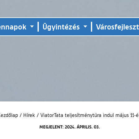
ennapok
Ügyintézés
Városfejlesz
Kezdőlap
/
Hírek
/
ViatorTata teljesítménytúra indul május 11-
MEGJELENT: 2024. ÁPRILIS. 03.