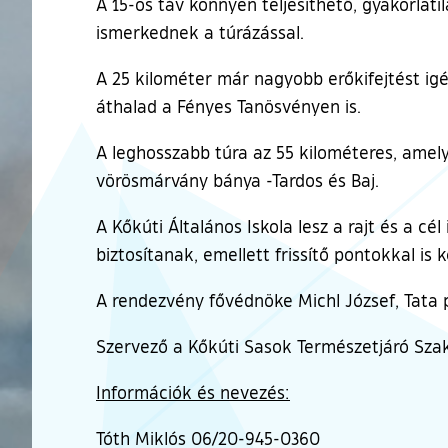
A 15-ös táv könnyen teljesíthető, gyakorlat
ismerkednek a túrázással.
A 25 kilométer már nagyobb erőkifejtést igé
áthalad a Fényes Tanösvényen is.
A leghosszabb túra az 55 kilométeres, ame
vörösmárvány bánya -Tardos és Baj.
A Kőkúti Általános Iskola lesz a rajt és a 
biztosítanak, emellett frissítő pontokkal is 
A rendezvény fővédnöke Michl József, Tata 
Szervező a Kőkúti Sasok Természetjáró Szak
Információk és nevezés:
Tóth Miklós 06/20-945-0360