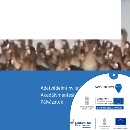
✕
Adatvédelmi nyilatkozat
Akadálymentesítési nyilatkozat
Pályázatok