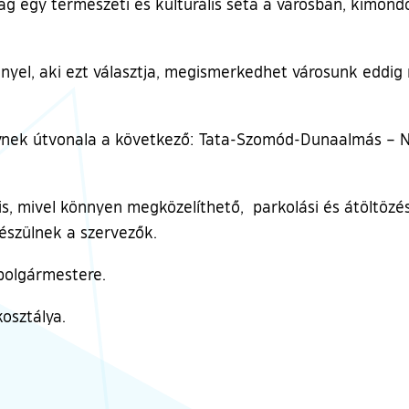
ilag egy természeti és kulturális séta a városban, kimo
nyel, aki ezt választja, megismerkedhet városunk eddig n
lynek útvonala a következő: Tata-Szomód-Dunaalmás – N
cél is, mivel könnyen megközelíthető, parkolási és átölt
készülnek a szervezők.
polgármestere.
osztálya.