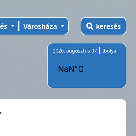
tés
Városháza
keresés
2026. augusztus 07
Ibolya
Időjárás
én