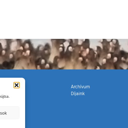
zata
(külső hivatkozás)
Archívum
Díjaink
újtsa.
ások