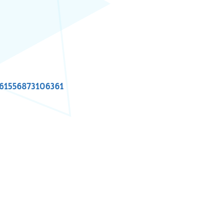
(külső hivatkozás)
=61556873106361