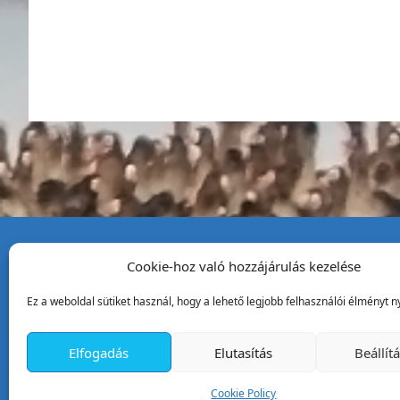
Cookie-hoz való hozzájárulás kezelése
Tata Város Önkormány
Ez a weboldal sütiket használ, hogy a lehető legjobb felhasználói élményt ny
2890 Tata, Kossuth tér 1.
Telefon:
+36 34 / 588 600
Elfogadás
Elutasítás
Beállít
Fax:
+36 34 / 587 078
Email:
ph@tata.hu
Cookie Policy