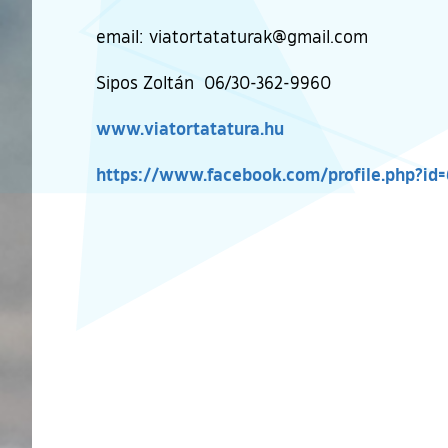
email: viatortataturak@gmail.com
Sipos Zoltán 06/30-362-9960
(külső hivatkozás)
www.viatortatatura.hu
https://www.facebook.com/profile.php?id