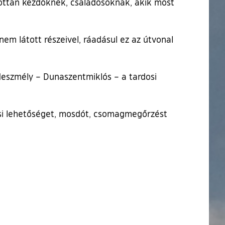
ndottan kezdőknek, családosoknak, akik most
em látott részeivel, ráadásul ez az útvonal
eszmély – Dunaszentmiklós – a tardosi
özési lehetőséget, mosdót, csomagmegőrzést