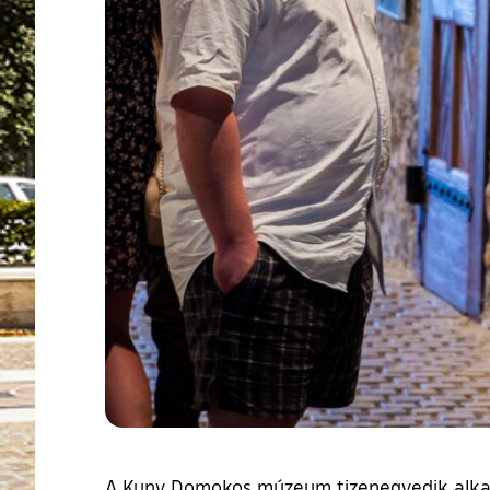
A Kuny Domokos múzeum tizenegyedik alkalom