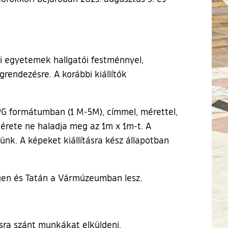
ti egyetemek hallgatói festménnyel,
grendezésre. A korábbi kiállítók
G formátumban (1 M-5M), címmel, mérettel,
 mérete ne haladja meg az 1m x 1m-t. A
ünk. A képeket kiállításra kész állapotban
zegen és Tatán a Vármúzeumban lesz.
ásra szánt munkákat elküldeni.