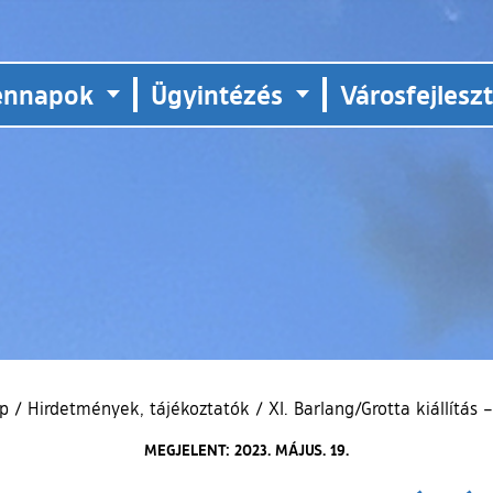
ennapok
Ügyintézés
Városfejlesz
ap
/
Hirdetmények, tájékoztatók
/
XI. Barlang/Grotta kiállítás
MEGJELENT: 2023. MÁJUS. 19.