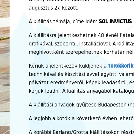
augusztus 27. között.
SOL INVICTUS
A kiállítás témája, címe idén:
A kiállításra jelentkezhetnek 40 évnél fiat
grafikával, szoborral, installációval. A kiá
meghívottként szerepelhetnek korhatár nélkül
torokkorik
Kérjük a jelentkezők küldjenek a
technikával és készítési évvel együtt, vala
pályázat eredményéről, képek leadásáról, és
kérjük leadni. A kiállítás anyagából katalógu
A kiállítási anyagok gyűjtése Budapesten (h
A legjobb alkotók a következő évben lehet
A korábbi Barlang/Grotta kiállításokon részt