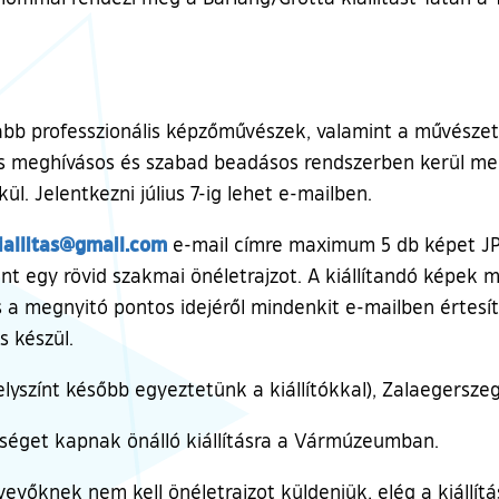
alabb professzionális képzőművészek, valamint a művésze
llítás meghívásos és szabad beadásos rendszerben kerül me
. Jelentkezni július 7-ig lehet e-mailben.
iallitas@gmail.com
e-mail címre maximum 5 db képet JP
mint egy rövid szakmai önéletrajzot. A kiállítandó képek
 a megnyitó pontos idejéről mindenkit e-mailben értesít
s készül.
elyszínt később egyeztetünk a kiállítókkal), Zalaegers
őséget kapnak önálló kiállításra a Vármúzeumban.
vevőknek nem kell önéletrajzot küldeniük, elég a kiállít