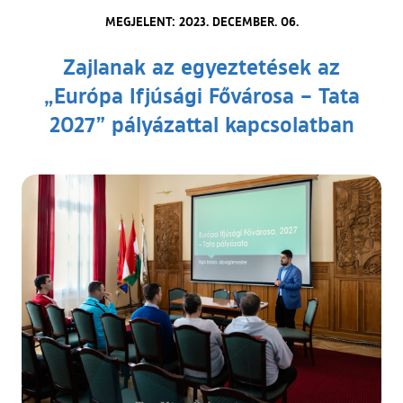
MEGJELENT: 2023. DECEMBER. 06.
Zajlanak az egyeztetések az
„Európa Ifjúsági Fővárosa – Tata
2027” pályázattal kapcsolatban