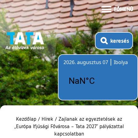
FŐMENÜ
keresés
2026. augusztus 07
Ibolya
Időjárás
Kezdőlap
/
Hírek
/
Zajlanak az egyeztetések az
„Európa Ifjúsági Fővárosa – Tata 2027” pályázattal
kapcsolatban