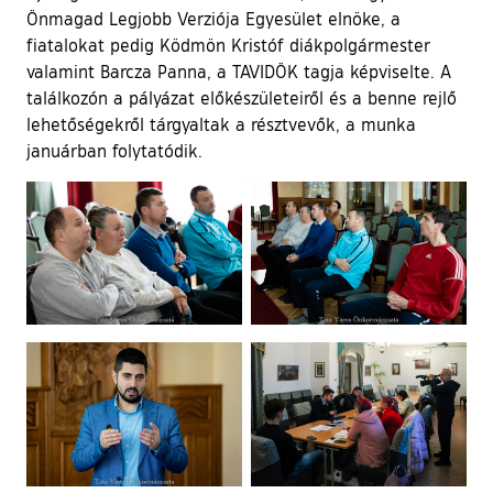
Önmagad Legjobb Verziója Egyesület elnöke, a
fiatalokat pedig Ködmön Kristóf diákpolgármester
valamint Barcza Panna, a TAVIDÖK tagja képviselte. A
találkozón a pályázat előkészületeiről és a benne rejlő
lehetőségekről tárgyaltak a résztvevők, a munka
januárban folytatódik.
Ugrás a galéria utánra