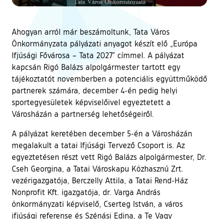
Ahogyan arról már beszámoltunk, Tata Város
Önkormányzata pályázati anyagot készít elő „Európa
Ifjúsági Fővárosa – Tata 2027” címmel. A pályázat
kapcsán Rigó Balázs alpolgármester tartott egy
tájékoztatót novemberben a potenciális együttműködő
partnerek számára, december 4-én pedig helyi
sportegyesületek képviselőivel egyeztetett a
Városházán a partnerség lehetőségeiről.
A pályázat keretében december 5-én a Városházán
megalakult a tatai Ifjúsági Tervező Csoport is. Az
egyeztetésen részt vett Rigó Balázs alpolgármester, Dr.
Cseh Georgina, a Tatai Városkapu Közhasznú Zrt.
vezérigazgatója, Berczelly Attila, a Tatai Rend-Ház
Nonprofit Kft. igazgatója, dr. Varga András
önkormányzati képviselő, Cserteg István, a város
ifjúsági referense és Szénási Edina, a Te Vagy