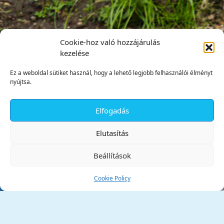
Cookie-hoz való hozzájárulás
kezelése
Ez a weboldal sütiket használ, hogy a lehető legjobb felhasználói élményt
nyújtsa.
Elfogadás
✕
Elutasítás
Beállítások
Cookie Policy
Tata Város Önkormányzata
2890 Tata, Kossuth tér 1.
Telefon:
+36 34 / 588 600