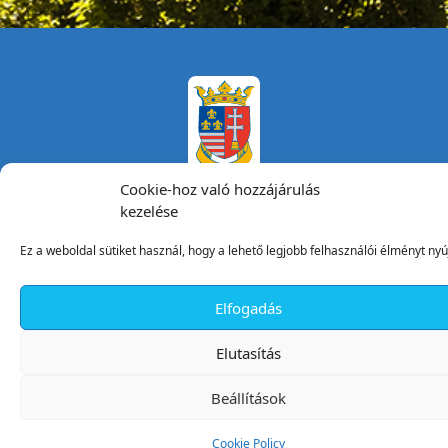
Cookie-hoz való hozzájárulás
kezelése
Tata Város Önkormányzata
Ez a weboldal sütiket használ, hogy a lehető legjobb felhasználói élményt nyú
2890 Tata, Kossuth tér 1.
Telefon:
+36 34 / 588 600
Elfogadás
Fax:
+36 34 / 587 078
Email:
ph@tata.hu
Elutasítás
(külső hivatkozás)
Archívum
Beállítások
Díjaink
Adatvédelmi nyilatkozat
Cookie Policy
Akadálymentesítési nyilatkozat