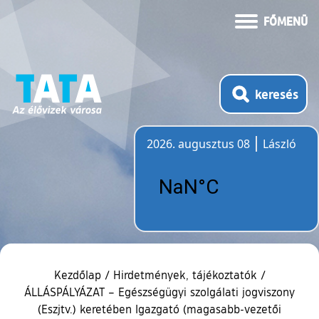
FŐMENÜ
keresés
2026. augusztus 08
László
Időjárás
Kezdőlap
/
Hirdetmények, tájékoztatók
/
ÁLLÁSPÁLYÁZAT – Egészségügyi szolgálati jogviszony
(Eszjtv.) keretében Igazgató (magasabb-vezetői