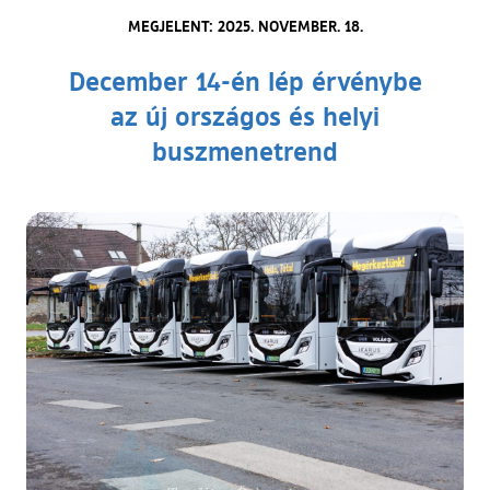
MEGJELENT: 2025. NOVEMBER. 18.
December 14-én lép érvénybe
az új országos és helyi
buszmenetrend