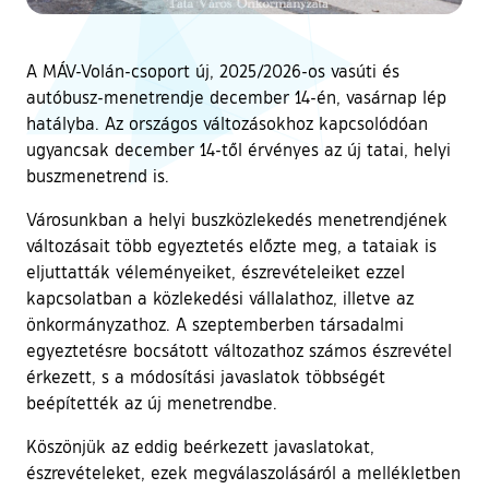
A MÁV-Volán-csoport új, 2025/2026-os vasúti és
autóbusz-menetrendje december 14-én, vasárnap lép
hatályba. Az országos változásokhoz kapcsolódóan
ugyancsak december 14-től érvényes az új tatai, helyi
buszmenetrend is.
Városunkban a helyi buszközlekedés menetrendjének
változásait több egyeztetés előzte meg, a tataiak is
eljuttatták véleményeiket, észrevételeiket ezzel
kapcsolatban a közlekedési vállalathoz, illetve az
önkormányzathoz. A szeptemberben társadalmi
egyeztetésre bocsátott változathoz számos észrevétel
érkezett, s a módosítási javaslatok többségét
beépítették az új menetrendbe.
Köszönjük az eddig beérkezett javaslatokat,
észrevételeket, ezek megválaszolásáról a mellékletben