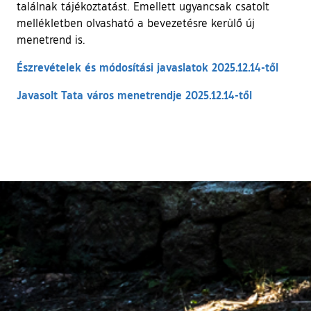
találnak tájékoztatást. Emellett ugyancsak csatolt
mellékletben olvasható a bevezetésre kerülő új
menetrend is.
Észrevételek és módosítási javaslatok 2025.12.14-től
Javasolt Tata város menetrendje 2025.12.14-től