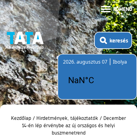
FŐMENÜ
keresés
2026. augusztus 07
Ibolya
Időjárás
Kezdőlap
/
Hirdetmények, tájékoztatók
/
December
14-én lép érvénybe az új országos és helyi
buszmenetrend