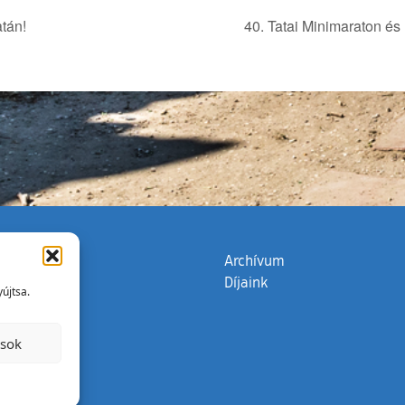
tán!
40. Tatai Minimaraton é
zata
(külső hivatkozás)
Archívum
Díjaink
újtsa.
ások