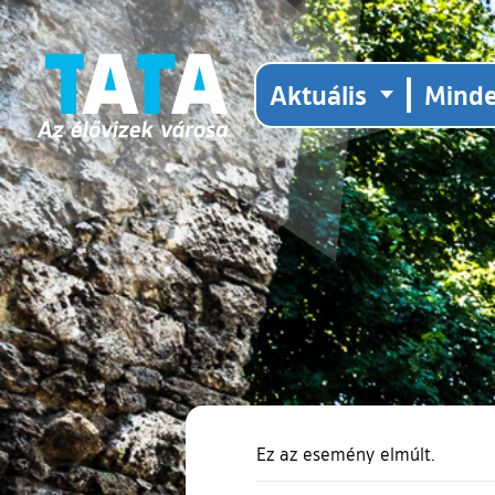
Aktuális
Mind
Ez az esemény elmúlt.