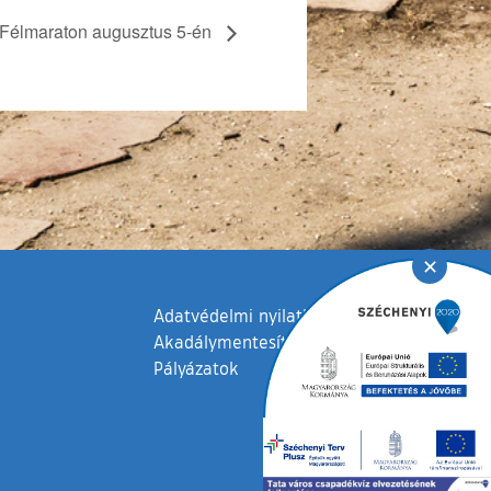
s Félmaraton augusztus 5-én
✕
Adatvédelmi nyilatkozat
Akadálymentesítési nyilatkozat
Pályázatok