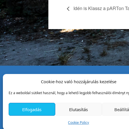
Idén is Klassz a pARTon Ta
Cookie-hoz való hozzájárulás kezelése
Tata Város Önkormány
Ez a weboldal sütiket használ, hogy a lehető legjobb felhasználói élményt ny
2890 Tata, Kossuth tér 1.
Telefon:
+36 34 / 588 600
Elfogadás
Elutasítás
Beállít
Fax:
+36 34 / 587 078
Email:
ph@tata.hu
Cookie Policy