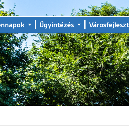
ennapok
Ügyintézés
Városfejlesz