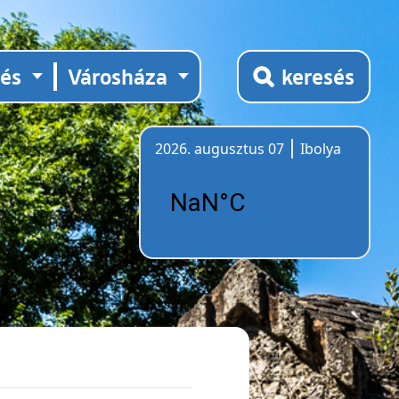
tés
Városháza
keresés
2026. augusztus 07
Ibolya
Időjárás