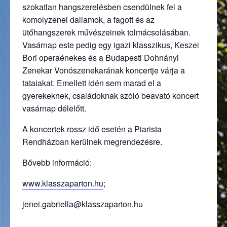
szokatlan hangszerelésben csendülnek fel a
komolyzenei dallamok, a fagott és az
ütőhangszerek művészeinek tolmácsolásában.
Vasárnap este pedig egy igazi klasszikus, Keszei
Bori operaénekes és a Budapesti Dohnányi
Zenekar Vonószenekarának koncertje várja a
tataiakat. Emellett idén sem marad el a
gyerekeknek, családoknak szóló beavató koncert
vasárnap délelőtt.
A koncertek rossz idő esetén a Piarista
Rendházban kerülnek megrendezésre.
Bővebb információ:
(külső hivatkozás)
www.klasszaparton.hu
;
jenei.gabriella@klasszaparton.hu