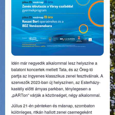
Idén már negyedik alkalommal lesz helyszíne a
balatoni koncertek mellett Tata, és az Öreg-tó
partja az ingyenes klasszikus zenei fesztiválnak. A
szervezők 2023-ban új helyszínen, az Esterházy-
kastély előtti árnyas parkban, ténylegesen a
„pARTon” várják a közönséget, négy alkalommal.
Július 21-én pénteken és másnap, szombaton
különleges, ritkán hallott zenei csemegeként