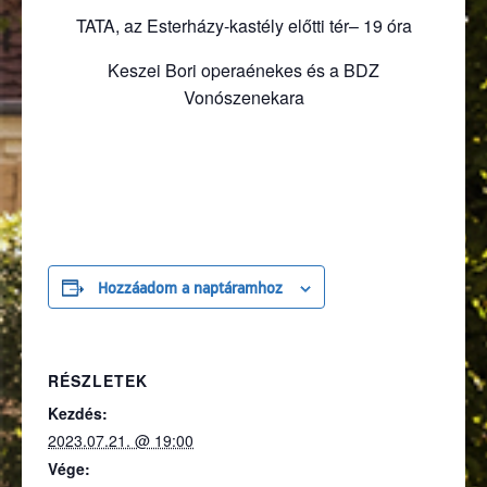
TATA, az Esterházy-kastély előtti tér– 19 óra
Keszei Bori operaénekes és a BDZ
Vonószenekara
Hozzáadom a naptáramhoz
RÉSZLETEK
Kezdés:
2023.07.21. @ 19:00
Vége: