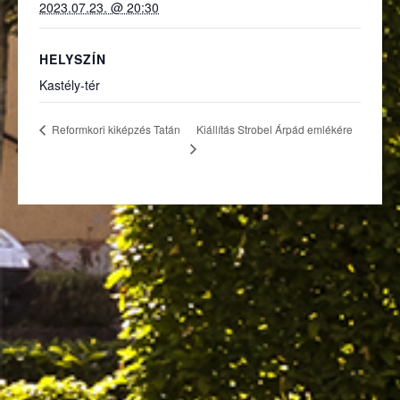
2023.07.23. @ 20:30
HELYSZÍN
Kastély-tér
Kiállítás Strobel Árpád emlékére
Reformkori kiképzés Tatán