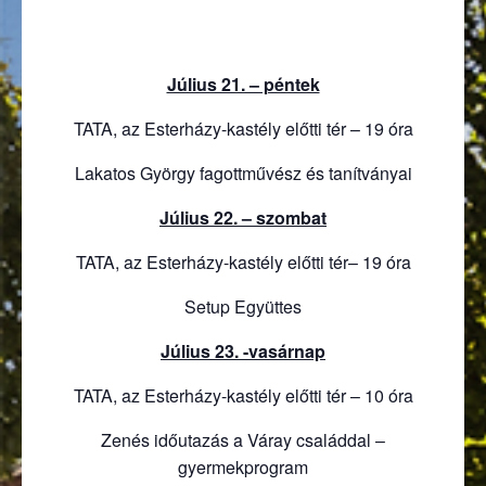
Július 21. – péntek
TATA, az Esterházy-kastély előtti tér – 19 óra
Lakatos György fagottművész és tanítványai
Július 22. – szombat
TATA, az Esterházy-kastély előtti tér– 19 óra
Setup Együttes
Július 23. -vasárnap
TATA, az Esterházy-kastély előtti tér – 10 óra
Zenés időutazás a Váray családdal –
gyermekprogram