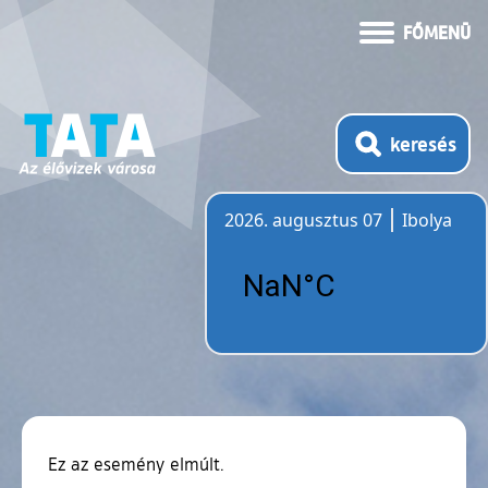
FŐMENÜ
keresés
2026. augusztus 07
Ibolya
Időjárás
Ez az esemény elmúlt.