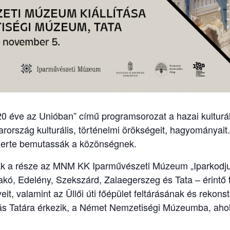
0 éve az Unióban” című programsorozat a hazai kulturá
ország kulturális, történelmi örökségeit, hagyományait. 
zerte bemutassák a közönségnek.
 a része az MNM KK Iparművészeti Múzeum „Iparkodjunk
Makó, Edelény, Szekszárd, Zalaegerszeg és Tata – érintő 
 valamint az Üllői úti főépület feltárásának és rekonstr
ítás Tatára érkezik, a Német Nemzetiségi Múzeumba, aho