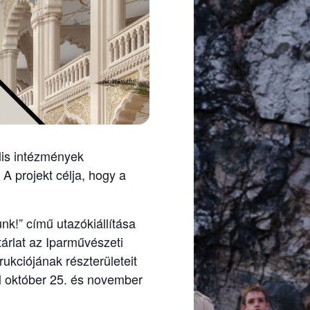
lis intézmények
A projekt célja, hogy a
!” című utazókiállítása
tárlat az Iparművészeti
ukciójának részterületeit
l október 25. és november