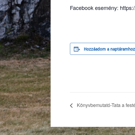
Facebook esemény: https:
Hozzáadom a naptáramhoz
Könyvbemutató-Tata a fest