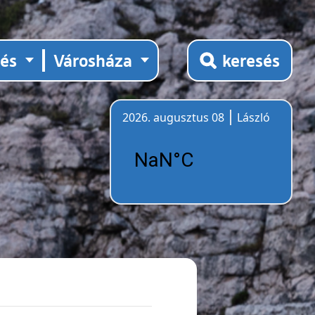
tés
Városháza
keresés
2026. augusztus 08
László
Időjárás