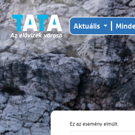
Aktuális
Mind
Ez az esemény elmúlt.