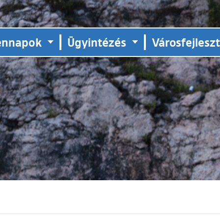
ennapok
Ügyintézés
Városfejlesz