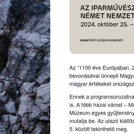
Az “1100 éve Európában, 2
bevonásával ünnepli Magyar
magyar értékeket országs
Ennek a programsorozatnak
is. A több hazai várost – 
Múzeum egyes gyűjteményeit,
mutatja be. Az utazó kiáll
5. között tekinthető meg.