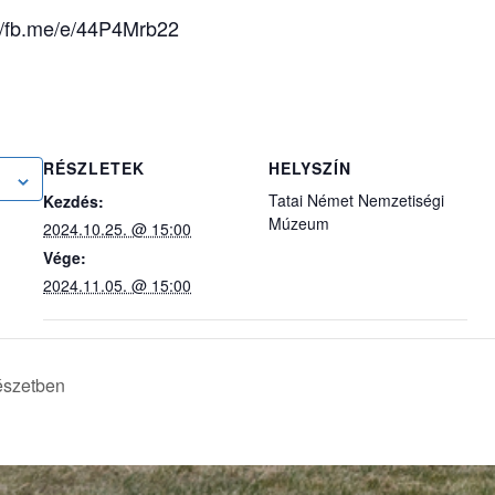
//fb.me/e/44P4Mrb22
RÉSZLETEK
HELYSZÍN
Tatai Német Nemzetiségi
Kezdés:
Múzeum
2024.10.25. @ 15:00
Vége:
2024.11.05. @ 15:00
észetben