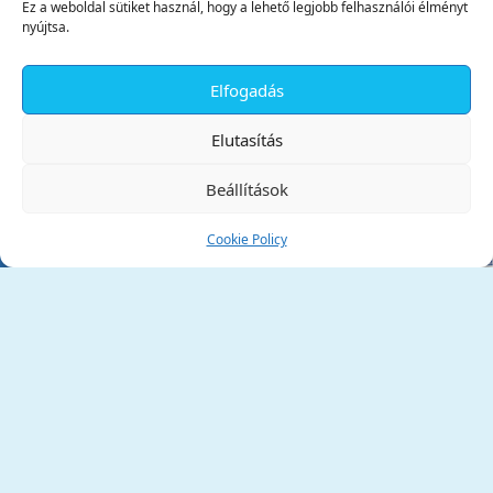
Ez a weboldal sütiket használ, hogy a lehető legjobb felhasználói élményt
nyújtsa.
Elfogadás
✕
Elutasítás
Beállítások
Cookie Policy
Tata Város Önkormányzata
2890 Tata, Kossuth tér 1.
Telefon:
+36 34 / 588 600
Fax:
+36 34 / 587 078
Email:
ph@tata.hu
(külső hivatkozás)
Archívum
Díjaink
Adatvédelmi nyilatkozat
Akadálymentesítési nyilatkozat