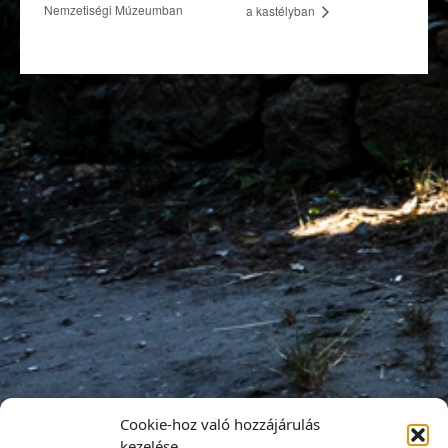
Nemzetiségi Múzeumban
a kastélyban
Cookie-hoz való hozzájárulás
kezelése