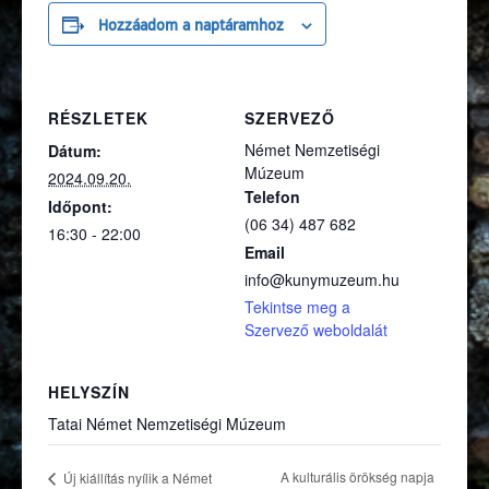
Hozzáadom a naptáramhoz
RÉSZLETEK
SZERVEZŐ
Német Nemzetiségi
Dátum:
Múzeum
2024.09.20.
Telefon
Időpont:
(06 34) 487 682
16:30 - 22:00
Email
info@kunymuzeum.hu
Tekintse meg a
(külső hivatko
Szervező weboldalát
HELYSZÍN
Tatai Német Nemzetiségi Múzeum
A kulturális örökség napja
Új kiállítás nyílik a Német