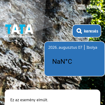
FŐMENÜ
keresés
2026. augusztus 07
Ibolya
Időjárás
Ez az esemény elmúlt.