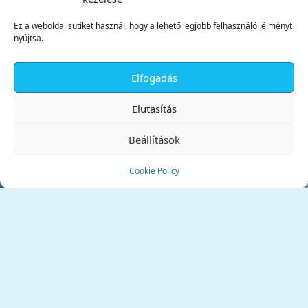
Ez a weboldal sütiket használ, hogy a lehető legjobb felhasználói élményt
nyújtsa.
Elfogadás
✕
Elutasítás
Beállítások
Cookie Policy
Tata Város Önkormányzata
2890 Tata, Kossuth tér 1.
Telefon:
+36 34 / 588 600
Fax:
+36 34 / 587 078
Email:
ph@tata.hu
(külső hivatkozás)
Archívum
Díjaink