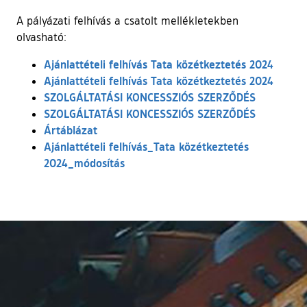
A pályázati felhívás a csatolt mellékletekben
olvasható:
Ajánlattételi felhívás Tata közétkeztetés 2024
Ajánlattételi felhívás Tata közétkeztetés 2024
SZOLGÁLTATÁSI KONCESSZIÓS SZERZŐDÉS
SZOLGÁLTATÁSI KONCESSZIÓS SZERZŐDÉS
Ártáblázat
Ajánlattételi felhívás_Tata közétkeztetés
2024_módosítás