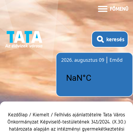
FŐMENÜ
keresés
2026. augusztus 09
Emőd
Időjárás
Kezdőlap
/
Kiemelt
/
Felhívás ajánlattételre Tata Város
Önkormányzat Képviselő-testületének 341/2024. (X.30.)
határozata alapján az intézményi gyermekétkeztetési