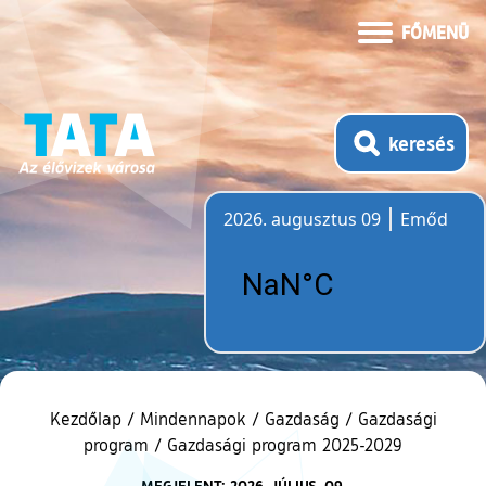
FŐMENÜ
keresés
2026. augusztus 09
Emőd
Időjárás
Kezdőlap
/
Mindennapok
/
Gazdaság
/
Gazdasági
program
/
Gazdasági program 2025-2029
MEGJELENT: 2026. JÚLIUS. 09.