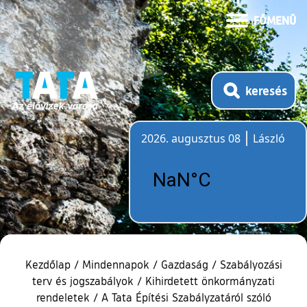
FŐMENÜ
keresés
2026. augusztus 08
László
Időjárás
Kezdőlap
/
Mindennapok
/
Gazdaság
/
Szabályozási
terv és jogszabályok
/
Kihirdetett önkormányzati
rendeletek
/
A Tata Építési Szabályzatáról szóló