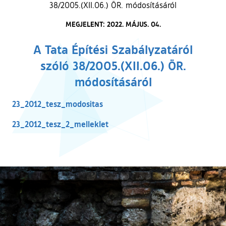
38/2005.(XII.06.) ÖR. módosításáról
MEGJELENT: 2022. MÁJUS. 04.
A Tata Építési Szabályzatáról
szóló 38/2005.(XII.06.) ÖR.
módosításáról
23_2012_tesz_modositas
23_2012_tesz_2_melleklet