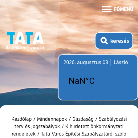
FŐMENÜ
keresés
2026. augusztus 08
László
Időjárás
Kezdőlap
/
Mindennapok
/
Gazdaság
/
Szabályozási
terv és jogszabályok
/
Kihirdetett önkormányzati
rendeletek
/
Tata Város Építési Szabályzatáról szóló