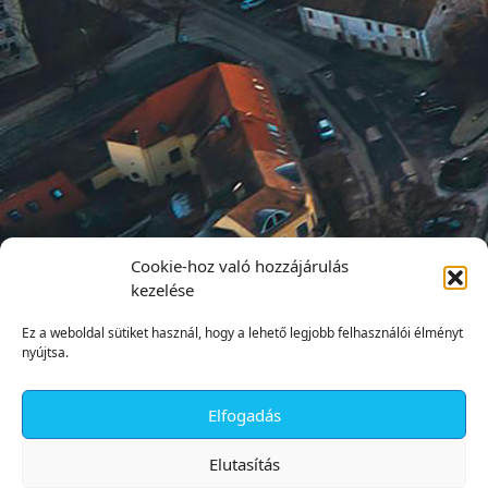
Cookie-hoz való hozzájárulás
kezelése
Ez a weboldal sütiket használ, hogy a lehető legjobb felhasználói élményt
nyújtsa.
Elfogadás
✕
Elutasítás