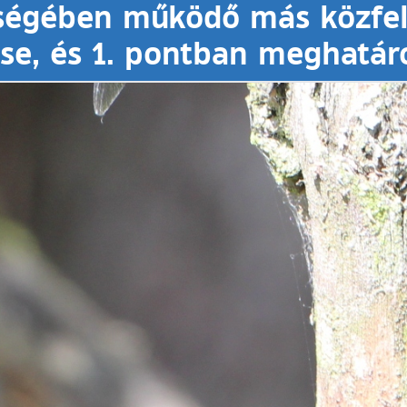
tségében működő más közfel
e, és 1. pontban meghatáro