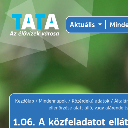
Aktuális
Mind
Kezdőlap
/
Mindennapok
/
Közérdekű adatok
/
Általán
ellenőrzése alatt álló, vagy alárend
1.06. A közfeladatot ellá