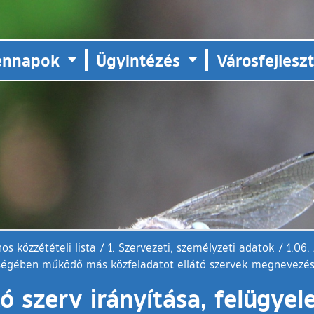
ennapok
Ügyintézés
Városfejlesz
os közzétételi lista
/
1. Szervezeti, személyzeti adatok
/
1.06.
eltségében működő más közfeladatot ellátó szervek megnevezés
tó szerv irányítása, felügyel