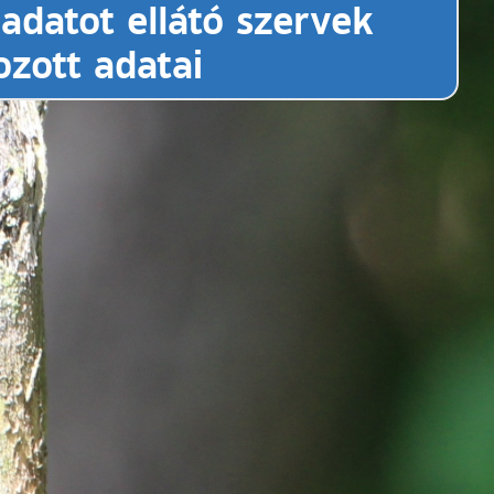
adatot ellátó szervek
zott adatai