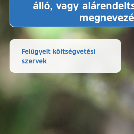
álló, vagy alárendel
megnevezés
Felügyelt költségvetési
szervek