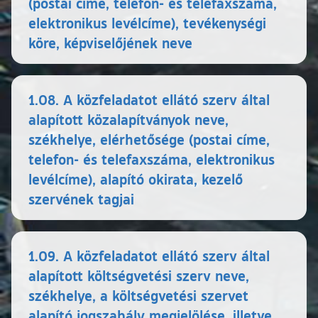
(postai címe, telefon- és telefaxszáma,
elektronikus levélcíme), tevékenységi
köre, képviselőjének neve
1.08. A közfeladatot ellátó szerv által
alapított közalapítványok neve,
székhelye, elérhetősége (postai címe,
telefon- és telefaxszáma, elektronikus
levélcíme), alapító okirata, kezelő
szervének tagjai
1.09. A közfeladatot ellátó szerv által
alapított költségvetési szerv neve,
székhelye, a költségvetési szervet
alapító jogszabály megjelölése, illetve