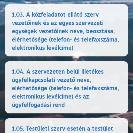
1.03. A közfeladatot ellátó szerv
vezetőinek és az egyes szervezeti
egységek vezetőinek neve, beosztása,
elérhetősége (telefon- és telefaxszáma,
elektronikus levélcíme)
1.04. A szervezeten belül illetékes
ügyfélkapcsolati vezető neve,
elérhetősége (telefon- és telefaxszáma,
elektronikus levélcíme) és az
ügyfélfogadási rend
1.05. Testületi szerv esetén a testület