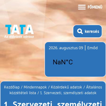
FŐMENÜ
keresés
2026. augusztus 09
Emőd
Időjárás
Kezdőlap
/
Mindennapok
/
Közérdekű adatok
/
Általános
közzétételi lista
/
1. Szervezeti, személyzeti adatok
1. Szervezeti, személyzeti