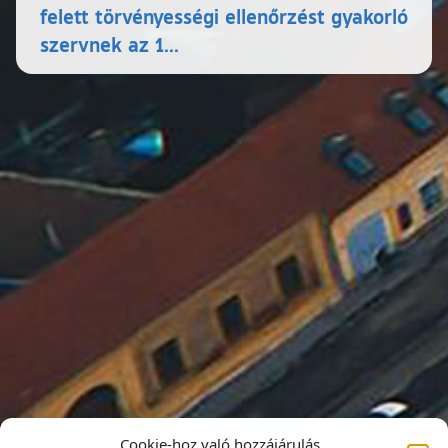
felett törvényességi ellenőrzést gyakorló
szervnek az 1...
Cookie-hoz való hozzájárulás