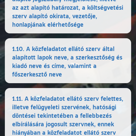
az azt alapító határozat, a költségvetési
szerv alapító okirata, vezetője,
honlapjának elérhetősége
1.10. A közfeladatot ellátó szerv által
alapított lapok neve, a szerkesztőség és
kiadó neve és címe, valamint a
főszerkesztő neve
1.11. A közfeladatot ellátó szerv felettes,
illetve felügyeleti szervének, hatósági
döntései tekintetében a fellebbezés
elbírálására jogosult szervnek, ennek
hiányában a közfeladatot ellátó szerv