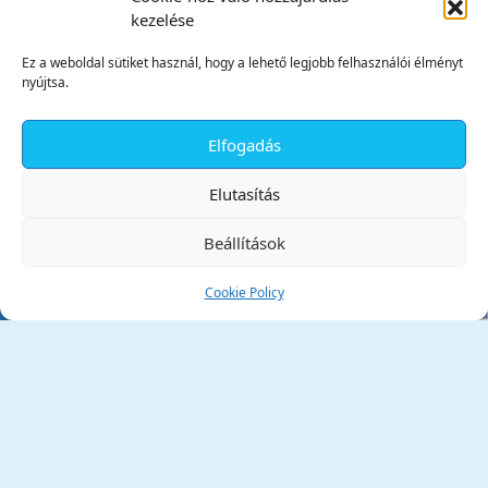
kezelése
Ez a weboldal sütiket használ, hogy a lehető legjobb felhasználói élményt
nyújtsa.
Elfogadás
✕
Elutasítás
Beállítások
Cookie Policy
Tata Város Önkormányzata
2890 Tata, Kossuth tér 1.
Telefon:
+36 34 / 588 600
Fax:
+36 34 / 587 078
Email:
ph@tata.hu
(külső hivatkozás)
Archívum
Díjaink