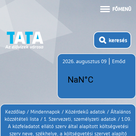
FŐMENÜ
keresés
2026. augusztus 09
Emőd
Időjárás
Kezdőlap
/
Mindennapok
/
Közérdekű adatok
/
Általános
közzétételi lista
/
1. Szervezeti, személyzeti adatok
/
1.09.
A közfeladatot ellátó szerv által alapított költségvetési
szerv neve, székhelye, a költségvetési szervet alapító