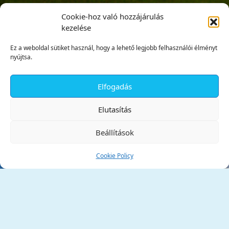
Cookie-hoz való hozzájárulás
kezelése
Ez a weboldal sütiket használ, hogy a lehető legjobb felhasználói élményt
nyújtsa.
Elfogadás
✕
Elutasítás
Beállítások
Cookie Policy
Tata Város Önkormányzata
2890 Tata, Kossuth tér 1.
Telefon:
+36 34 / 588 600
Fax:
+36 34 / 587 078
Email:
ph@tata.hu