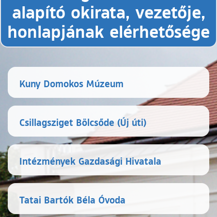
alapító okirata, vezetője,
honlapjának elérhetősége
Kuny Domokos Múzeum
Csillagsziget Bölcsőde (Új úti)
Intézmények Gazdasági Hivatala
Tatai Bartók Béla Óvoda