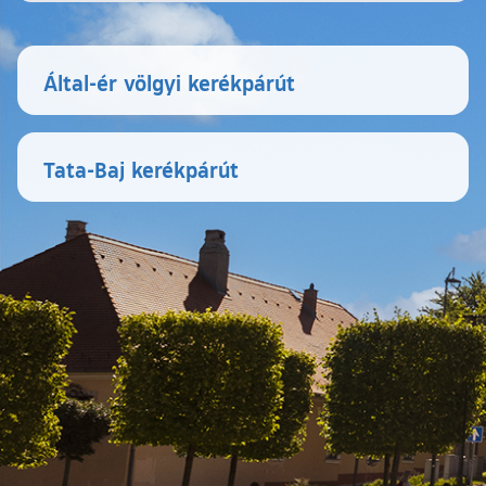
Által-ér völgyi kerékpárút
Tata-Baj kerékpárút