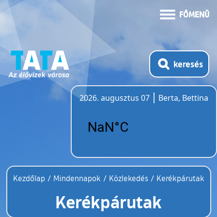
FŐMENÜ
keresés
2026. augusztus 07
Berta, Bettina
Időjárás
Kezdőlap
/
Mindennapok
/
Közlekedés
/
Kerékpárutak
Kerékpárutak