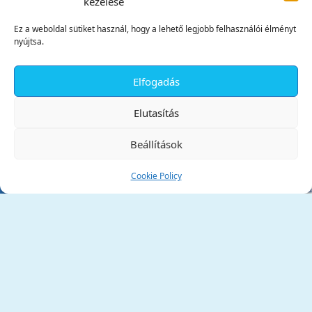
kezelése
Ez a weboldal sütiket használ, hogy a lehető legjobb felhasználói élményt
nyújtsa.
Elfogadás
✕
Elutasítás
Beállítások
Cookie Policy
Tata Város Önkormányzata
2890 Tata, Kossuth tér 1.
Telefon:
+36 34 / 588 600
Fax:
+36 34 / 587 078
Email:
ph@tata.hu
(külső hivatkozás)
Archívum
Díjaink