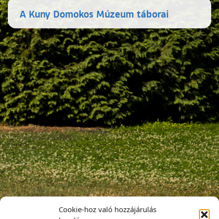
A Kuny Domokos Múzeum táborai
Cookie-hoz való hozzájárulás