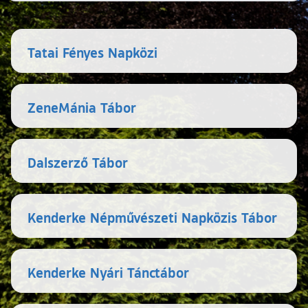
Tatai Fényes Napközi
ZeneMánia Tábor
Dalszerző Tábor
Kenderke Népművészeti Napközis Tábor
Kenderke Nyári Tánctábor