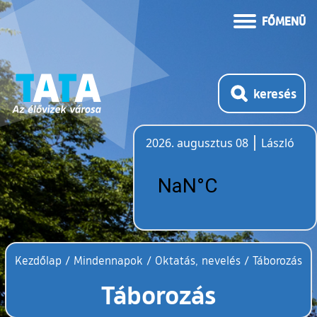
FŐMENÜ
keresés
2026. augusztus 08
László
Időjárás
Kezdőlap
/
Mindennapok
/
Oktatás, nevelés
/
Táborozás
Táborozás