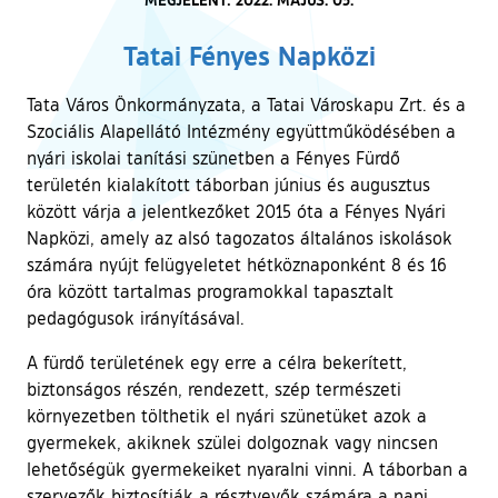
Tatai Fényes Napközi
Tata Város Önkormányzata, a Tatai Városkapu Zrt. és a
Szociális Alapellátó Intézmény együttműködésében a
nyári iskolai tanítási szünetben a Fényes Fürdő
területén kialakított táborban június és augusztus
között várja a jelentkezőket 2015 óta a Fényes Nyári
Napközi, amely az alsó tagozatos általános iskolások
számára nyújt felügyeletet hétköznaponként 8 és 16
óra között tartalmas programokkal tapasztalt
pedagógusok irányításával.
A fürdő területének egy erre a célra bekerített,
biztonságos részén, rendezett, szép természeti
környezetben tölthetik el nyári szünetüket azok a
gyermekek, akiknek szülei dolgoznak vagy nincsen
lehetőségük gyermekeiket nyaralni vinni. A táborban a
szervezők biztosítják a résztvevők számára a napi