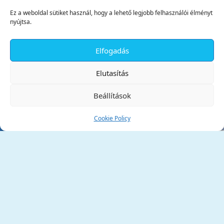
Ez a weboldal sütiket használ, hogy a lehető legjobb felhasználói élményt
nyújtsa.
Elfogadás
✕
Elutasítás
Beállítások
Cookie Policy
Tata Város Önkormányzata
2890 Tata, Kossuth tér 1.
Telefon:
+36 34 / 588 600
Fax:
+36 34 / 587 078
Email:
ph@tata.hu
(külső hivatkozás)
Archívum
Díjaink
Adatvédelmi nyilatkozat