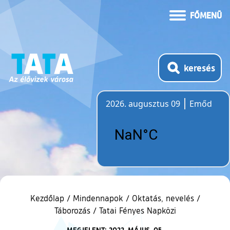
FŐMENÜ
keresés
2026. augusztus 09
Emőd
Időjárás
Kezdőlap
/
Mindennapok
/
Oktatás, nevelés
/
Táborozás
/
Tatai Fényes Napközi
MEGJELENT: 2022. MÁJUS. 05.