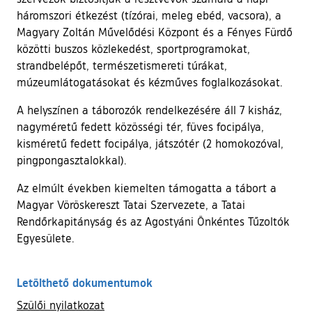
háromszori étkezést (tízórai, meleg ebéd, vacsora), a
Magyary Zoltán Művelődési Központ és a Fényes Fürdő
közötti buszos közlekedést, sportprogramokat,
strandbelépőt, természetismereti túrákat,
múzeumlátogatásokat és kézműves foglalkozásokat.
A helyszínen a táborozók rendelkezésére áll 7 kisház,
nagyméretű fedett közösségi tér, füves focipálya,
kisméretű fedett focipálya, játszótér (2 homokozóval,
pingpongasztalokkal).
Az elmúlt években kiemelten támogatta a tábort a
Magyar Vöröskereszt Tatai Szervezete, a Tatai
Rendőrkapitányság és az Agostyáni Önkéntes Tűzoltók
Egyesülete.
Letölthető dokumentumok
Szülői nyilatkozat